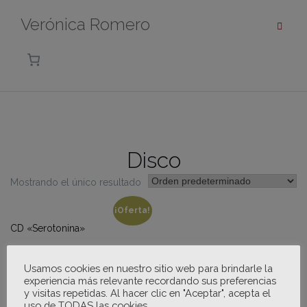
Saltar
Verónica Romero
al
contenido
Disco
Mostrando el único resultado
¡Oferta!
CD «Serotonina»
6,00
€
5,00
€
Usamos cookies en nuestro sitio web para brindarle la
experiencia más relevante recordando sus preferencias
y visitas repetidas. Al hacer clic en "Aceptar", acepta el
AÑADIR AL CARRITO
uso de TODAS las cookies.