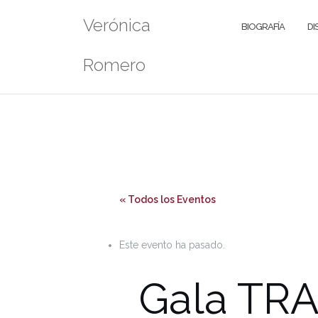
Saltar
Verónica
al
BIOGRAFÍA
DI
contenido
Romero
« Todos los Eventos
Este evento ha pasado.
Gala TR